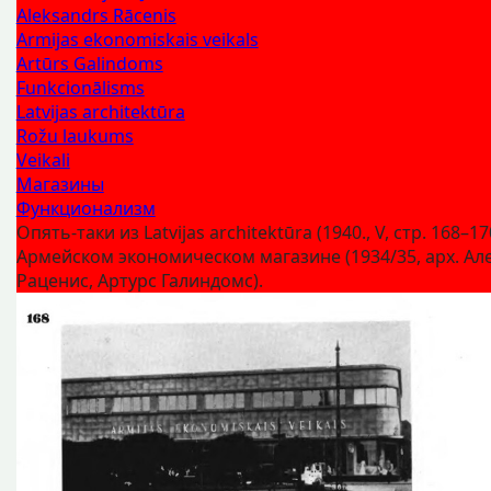
Aleksandrs Rācenis
Armijas ekonomiskais veikals
Artūrs Galindoms
Funkcionālisms
Latvijas architektūra
Rožu laukums
Veikali
Магазины
Функционализм
Опять-таки из Latvijas architektūra (1940., V, стр. 168–17
Армейском экономическом магазине (1934/35, арх. Ал
Раценис, Артурс Галиндомс).