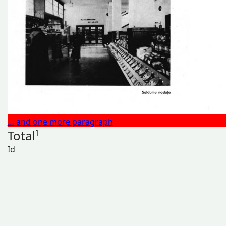
… and one more paragraph
Total
1
Id