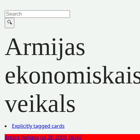
Armijas
ekonomiskai
veikals
Explicitly tagged cards
Artūrs Reiljans
Jul 28, 2009, 06:40