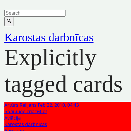
Karostas darbnīcas
Explicitly
tagged cards
Artūrs Reiljans
Feb 22, 2010, 04:43
Большое спасибо!
Aviācija
Karostas darbnīcas
Авиация